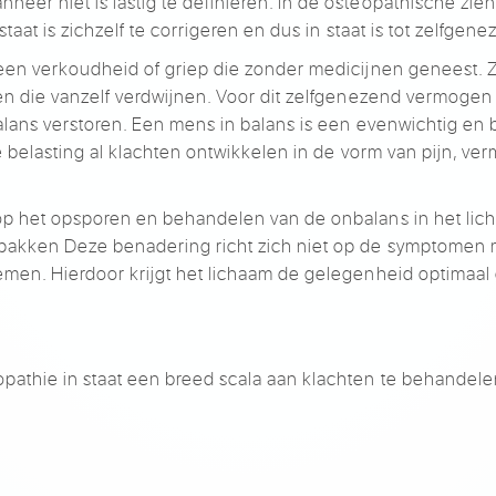
eer niet is lastig te definiëren. In de osteopathische zi
staat is zichzelf te corrigeren en dus in staat is tot zelfgene
 een verkoudheid of griep die zonder medicijnen geneest. 
en die vanzelf verdwijnen. Voor dit zelfgenezend vermogen 
balans verstoren. Een mens in balans is een evenwichtig en
ne belasting al klachten ontwikkelen in de vorm van pijn, ve
p het opsporen en behandelen van de onbalans in het lichaa
 pakken Deze benadering richt zich niet op de symptomen
emen. Hierdoor krijgt het lichaam de gelegenheid optimaal
pathie in staat een breed scala aan klachten te behandele