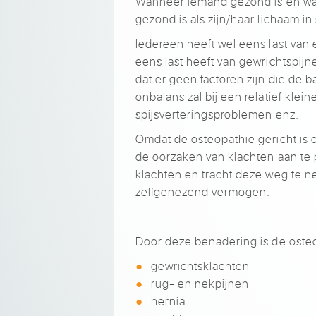
Wanneer iemand gezond is en wann
gezond is als zijn/haar lichaam in 
Iedereen heeft wel eens last van
eens last heeft van gewrichtspijn
dat er geen factoren zijn die de 
onbalans zal bij een relatief klei
spijsverteringsproblemen enz.
Omdat de osteopathie gericht is o
de oorzaken van klachten aan te
klachten en tracht deze weg te n
zelfgenezend vermogen.
Door deze benadering is de osteo
gewrichtsklachten
rug- en nekpijnen
hernia